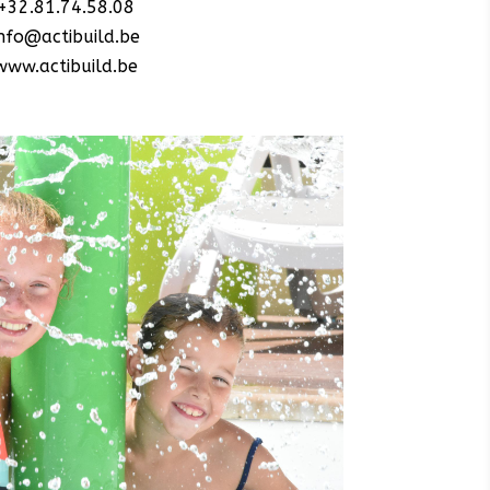
+32.81.74.58.08
nfo@actibuild.be
www.actibuild.be