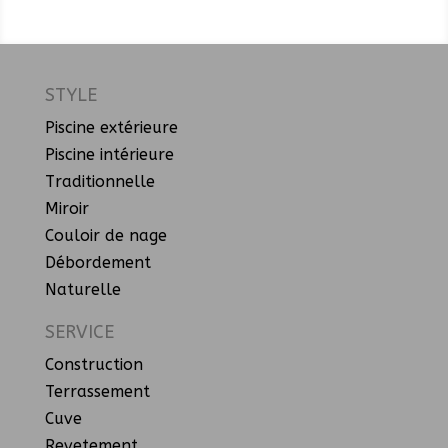
STYLE
Piscine extérieure
Piscine intérieure
Traditionnelle
Miroir
Couloir de nage
Débordement
Naturelle
SERVICE
Construction
Terrassement
Cuve
Revetement