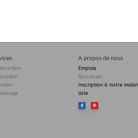
vices
A propos de nous
struction
Emplois
ovation
Nouvelles
retien
Inscription à notre maili
annage
liste