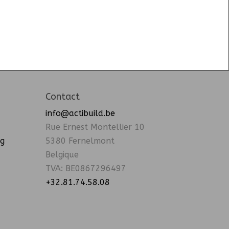
Contact
info@actibuild.be
Rue Ernest Montellier 10
ng
5380 Fernelmont
Belgique
TVA: BE0867296497
+32.81.74.58.08