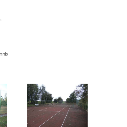
n
nnis