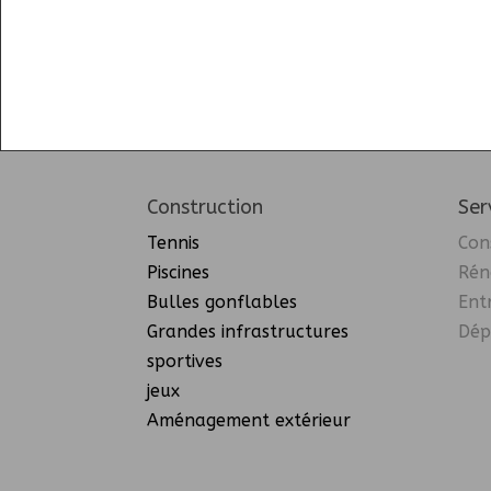
Construction
Ser
Tennis
Con
Piscines
Rén
Bulles gonflables
Ent
Grandes infrastructures
Dép
sportives
jeux
Aménagement extérieur